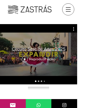
Circuito Sesc de Artes 2025
Reproduzir vídeo
+55 (11) 9 9102 5597
|
igor
@zastras.net
2025 © ZASTRÁS | Produtora de Som | São Paulo |